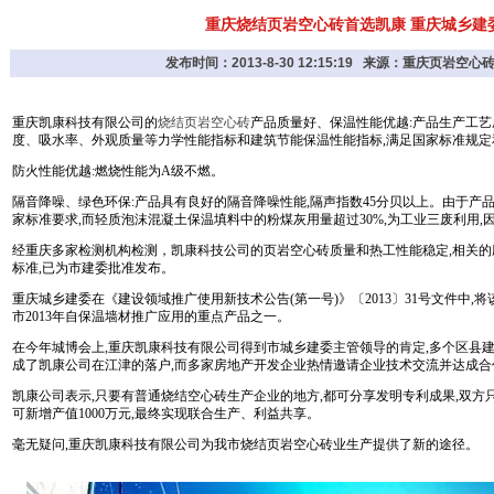
重庆烧结页岩空心砖首选凯康 重庆城乡建
发布时间：2013-8-30 12:15:19 来源：重庆页岩空
重庆凯康科技有限公司的
烧结页岩空心砖
产品质量好、保温性能优越:产品生产工艺
度、吸水率、外观质量等力学性能指标和建筑节能保温性能指标,满足国家标准规定
防火性能优越:燃烧性能为A级不燃。
隔音降噪、绿色环保:产品具有良好的隔音降噪性能,隔声指数45分贝以上。由于产
家标准要求,而轻质泡沫混凝土保温填料中的粉煤灰用量超过30%,为工业三废利用,
经重庆多家检测机构检测，凯康科技公司的
页岩空心砖
质量和热工性能稳定,相关
标准,已为市建委批准发布。
重庆城乡建委在《建设领域推广使用新技术公告(第一号)》〔2013〕31号文件中,
市2013年自保温墙材推广应用的重点产品之一。
在今年城博会上,重庆凯康科技有限公司得到市城乡建委主管领导的肯定,多个区县
成了凯康公司在江津的落户,而多家房地产开发企业热情邀请企业技术交流并达成合
凯康公司表示,只要有普通烧结空心砖生产企业的地方,都可分享发明专利成果,双方只
可新增产值1000万元,最终实现联合生产、利益共享。
毫无疑问,重庆凯康科技有限公司为我市烧结页岩空心砖业生产提供了新的途径。