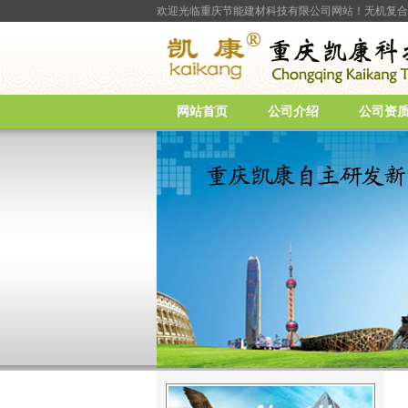
欢迎光临重庆节能建材科技有限公司网站！无机复合
网站首页
公司介绍
公司资