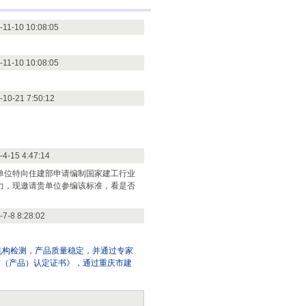
-11-10 10:08:05
-11-10 10:08:05
-10-21 7:50:12
-4-15 4:47:14
单位特向住建部申请编制国家建工行业
力，现邀请贵单位参编该标准，看是否
-7-8 8:28:02
机构检测，产品质量稳定，并通过专家
术（产品）认定证书》，通过重庆市建