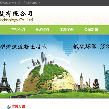
烧结页岩空心砖自主研发单位！
质
产品介绍
技术特点
工程案例
公司新闻
留言反馈