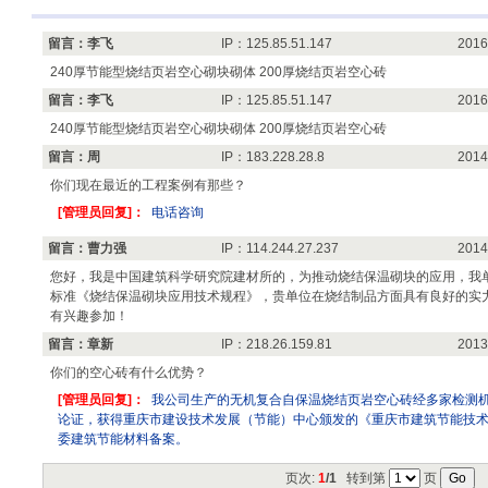
留言：李飞
IP：125.85.51.147
2016
240厚节能型烧结页岩空心砌块砌体 200厚烧结页岩空心砖
留言：李飞
IP：125.85.51.147
2016
240厚节能型烧结页岩空心砌块砌体 200厚烧结页岩空心砖
留言：周
IP：183.228.28.8
2014
你们现在最近的工程案例有那些？
[管理员回复]：
电话咨询
留言：曹力强
IP：114.244.27.237
2014
您好，我是中国建筑科学研究院建材所的，为推动烧结保温砌块的应用，我
标准《烧结保温砌块应用技术规程》，贵单位在烧结制品方面具有良好的实
有兴趣参加！
留言：章新
IP：218.26.159.81
2013
你们的空心砖有什么优势？
[管理员回复]：
我公司生产的无机复合自保温烧结页岩空心砖经多家检测
论证，获得重庆市建设技术发展（节能）中心颁发的《重庆市建筑节能技
委建筑节能材料备案。
页次:
1
/1
转到第
页