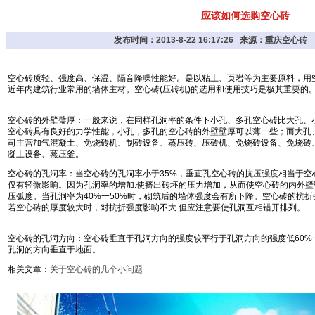
应该如何选购空心砖
发布时间：2013-8-22 16:17:26 来源：重庆空心
空心砖质轻、强度高、保温、隔音降噪性能好。是以粘土、页岩等为主要原料，用
近年内建筑行业常用的墙体主材。空心砖(压砖机)的选用和使用技巧是极其重要的
空心砖的外壁璧厚：一般来说，在同样孔洞率的条件下小孔、多孔空心砖比大孔、
空心砖具有良好的力学性能，小孔，多孔的空心砖的外壁壁厚可以薄一些；而大孔
司主营加气混凝土、免烧砖机、制砖设备、蒸压砖、压砖机、免烧砖设备、免烧砖
凝土设备、蒸压釜。
空心砖的孔洞率：当空心砖的孔洞率小于35%，垂直孔空心砖的抗压强度相当于空心
仅有轻微影晌。因为孔洞率的增加.使挤出砖坯的压力增加，从而使空心砖的内外
压弧度。当孔洞率为40%一50%时，砌筑后的墙体强度会有所下降。空心砖的抗
若空心砖的厚度较大时，对抗折强度影响不大.但应注意要使孔洞互相错开排列。
空心砖的孔洞方向：空心砖垂直于孔洞方向的强度较平行于孔洞方向的强度低60%
孔洞的方向垂直于地面。
相关文章：
关于空心砖的几个小问题