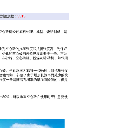
砖 浏览次数：
5515
空心砖机经过原料处理、成型、烧结制成，是
。
小孔空心砖的扰压强度和抗折强度高。为保证
、少孔的空心砖的外壁厚度则要厚一些。本公
、灰砂砖、空心砖机、粉煤灰砖 砖机、加气混
砖。当孔洞率为35%一40%时，对抗压强度
壁密度增加，补偿了由于增加孔洞率而减少的抗
折强度一般是随着孔洞率的增加而降低的，但是
一80%，所以承重空心砖在使用时应注意要使