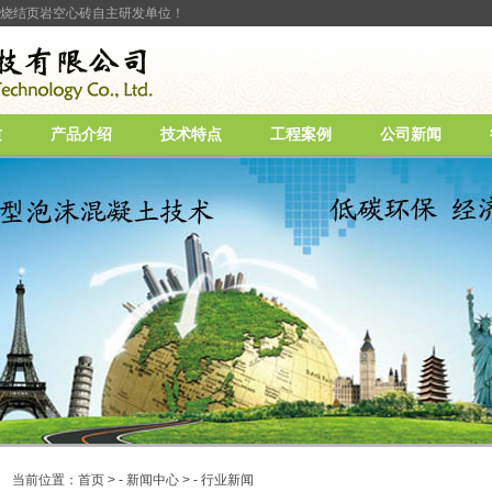
烧结页岩空心砖自主研发单位！
质
产品介绍
技术特点
工程案例
公司新闻
当前位置：
首页
> -
新闻中心
> -
行业新闻